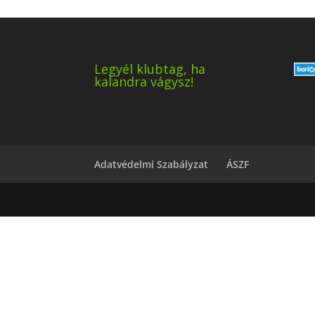
Legyél klubtag, ha
kalandra vágysz!
Adatvédelmi Szabályzat
ÁSZF