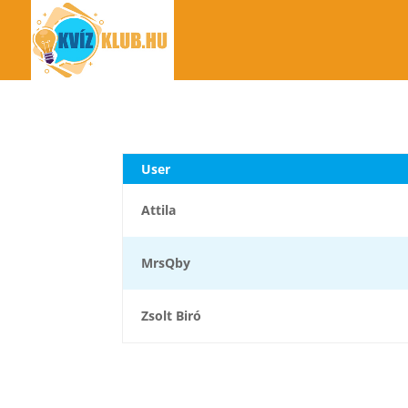
User
Attila
MrsQby
Zsolt Biró