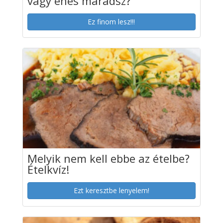
vagy éhes maradsz?
Ez finom lesz!!!
Melyik nem kell ebbe az ételbe?
Ételkvíz!
Ezt keresztbe lenyelem!