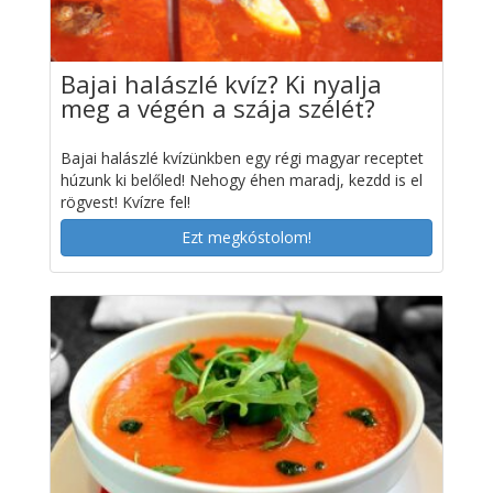
Bajai halászlé kvíz? Ki nyalja
meg a végén a szája szélét?
Bajai halászlé kvízünkben egy régi magyar receptet
húzunk ki belőled! Nehogy éhen maradj, kezdd is el
rögvest! Kvízre fel!
Ezt megkóstolom!