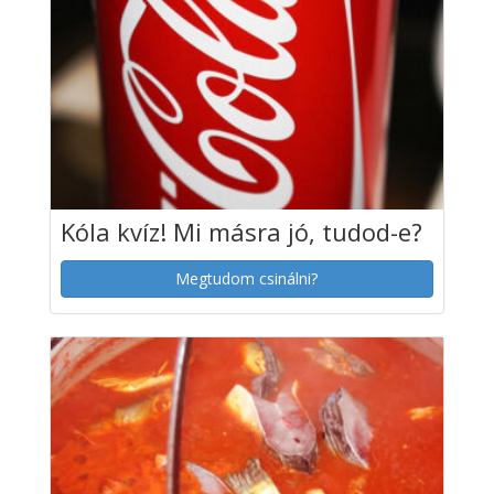
Kóla kvíz! Mi másra jó, tudod-e?
Megtudom csinálni?