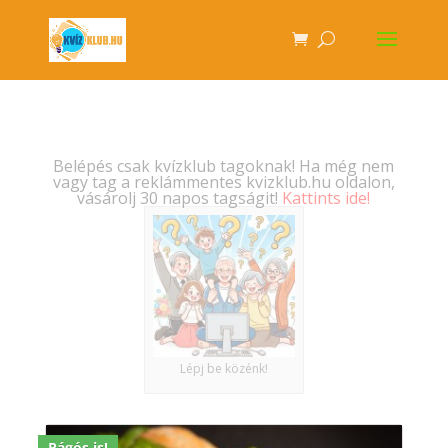
Belépés csak kvízklub tagoknak! Ha még nem
vagy tag a reklámmentes kvizklub.hu oldalon,
vásárolj 30 napos tagságit!
Kattints ide!
Lépj be közénk!
Rágós is!