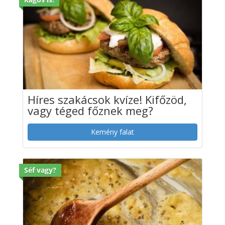
Híres szakácsok kvíze! Kifőzöd,
vagy téged főznek meg?
Kemény falat
Séf vagy?