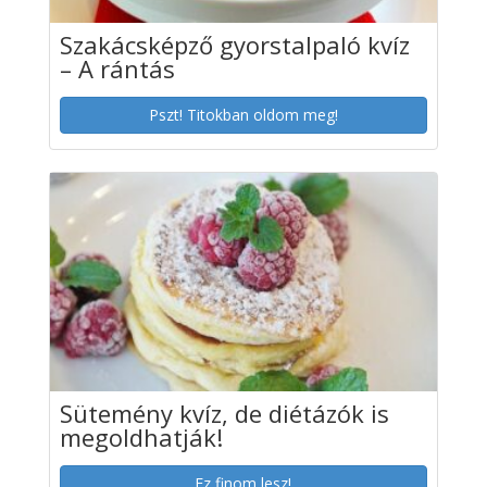
Szakácsképző gyorstalpaló kvíz
– A rántás
Pszt! Titokban oldom meg!
Sütemény kvíz, de diétázók is
megoldhatják!
Ez finom lesz!