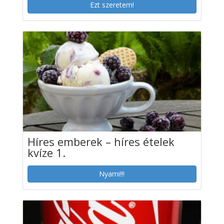
Ezt szeretem!
Híres emberek – híres ételek
kvíze 1.
Nyami!!!