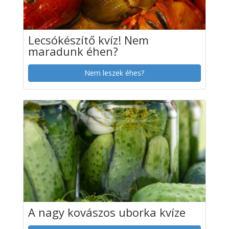
Lecsókészítő kvíz! Nem
maradunk éhen?
Nem leszek éhes?
A nagy kovászos uborka kvíze