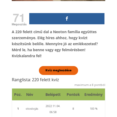
71
Megosztás
A 220 felett című dal a Neoton família együttes
szerzeménye. Elég híres ahhoz, hogy kvízt
készítsünk belőle. Mennyire jó az emlékezeted?
Mérd le, ha benne vagy egy felmérésben!
Kvízkalandra fel!
Ranglista: 220 felett kvíz
maximum a
8
pontból
Poz.
Név
Belépett
Pontok
Eredmény
2022.11.04.
1
okostojás
8
100 %
06:58