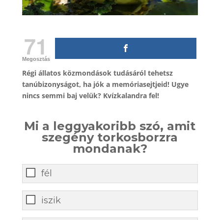
71
Megosztás
Régi állatos közmondások tudásáról tehetsz
tanúbizonyságot, ha jók a memóriasejtjeid! Ugye
nincs semmi baj velük? Kvízkalandra fel!
Mi a leggyakoribb szó, amit
szegény torkosborzra
mondanak?
fél
iszik