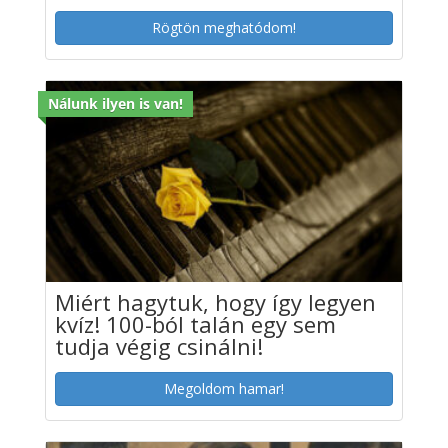
Rögtön meghatódom!
Nálunk ilyen is van!
Miért hagytuk, hogy így legyen
kvíz! 100-ból talán egy sem
tudja végig csinálni!
Megoldom hamar!