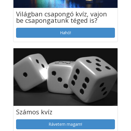
Világban csapongó kvíz, vajon
be csapongatunk téged is?
Hahó!
Számos kvíz
Rávetem magam!