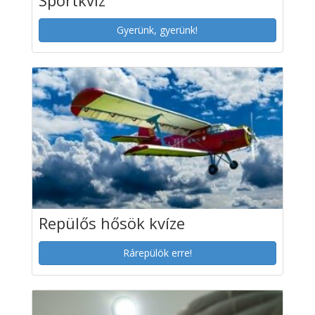
Sportkvíz
Gyerünk, gyerünk!
Repülős hősök kvíze
Rárepülök erre!