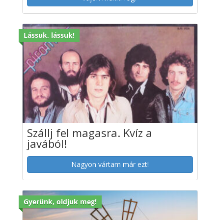
Lássuk, lássuk!
Szállj fel magasra. Kvíz a
javából!
Nagyon vártam már ezt!
Gyerünk, oldjuk meg!