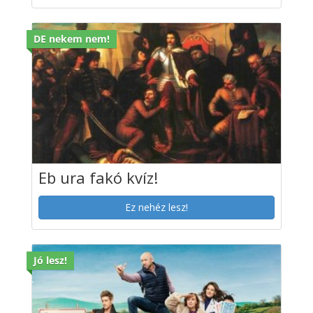
DE nekem nem!
Eb ura fakó kvíz!
Ez nehéz lesz!
Jó lesz!