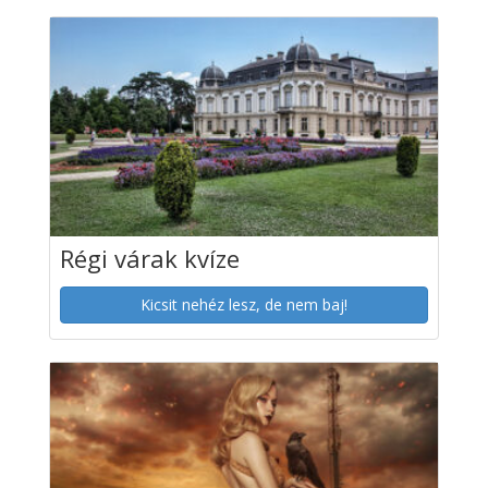
Régi várak kvíze
Kicsit nehéz lesz, de nem baj!