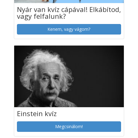
Nyár van kvíz cápával! Elkábítod,
vagy felfalunk?
Kenem, vagy vágom?
Einstein kvíz
Megcsinálom!