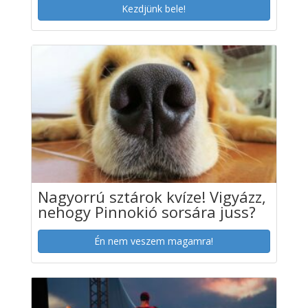
Kezdjünk bele!
Nagyorrú sztárok kvíze! Vigyázz,
nehogy Pinnokió sorsára juss?
Én nem veszem magamra!