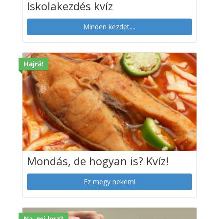
Iskolakezdés kvíz
Minden kezdet....
Hajrá!
Mondás, de hogyan is? Kvíz!
Ez megy nekem!
Na, mi lesz?