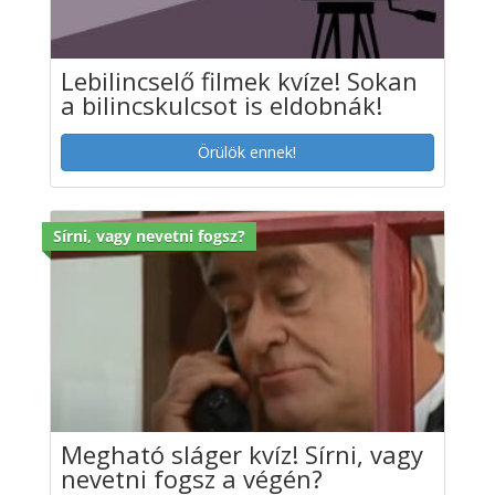
Lebilincselő filmek kvíze! Sokan
a bilincskulcsot is eldobnák!
Örülök ennek!
Sírni, vagy nevetni fogsz?
Megható sláger kvíz! Sírni, vagy
nevetni fogsz a végén?