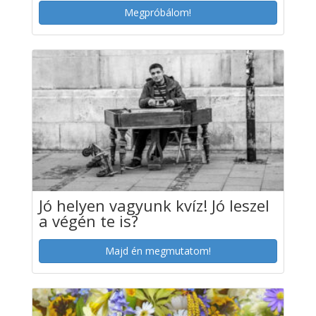
Megpróbálom!
Jó helyen vagyunk kvíz! Jó leszel
a végén te is?
Majd én megmutatom!