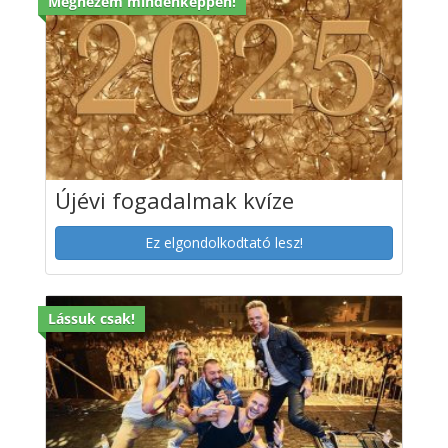
Megnézem mindenképpen!
Újévi fogadalmak kvíze
Ez elgondolkodtató lesz!
Lássuk csak!