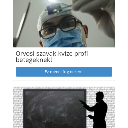
Orvosi szavak kvíze profi
betegeknek!
Ez menni fog nekem!