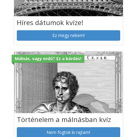
Híres dátumok kvíze!
Ez megy nekem!
Málnás, vagy erdő? Ez a kérdés!
Történelem a málnásban kvíz
Nem fogtok ki rajtam!