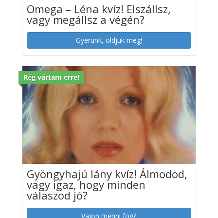
Omega – Léna kvíz! Elszállsz,
vagy megállsz a végén?
Gyerünk, oldjuk meg!
Rég vártam erre!
Gyöngyhajú lány kvíz! Álmodod,
vagy igaz, hogy minden
válaszod jó?
Vajon menni fog?