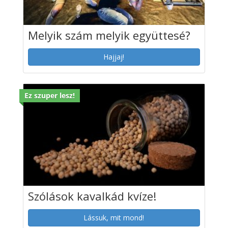
Melyik szám melyik együttesé?
Hajjaj!
Ez szuper lesz!
Szólások kavalkád kvíze!
Lássuk, mit mond!