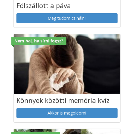
Fölszállott a páva
Meg tudom csinálni!
Nem baj, ha sírni fogsz?
Könnyek közötti memória kvíz
Akkor is megoldom!