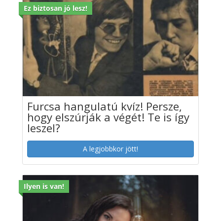
Ez biztosan jó lesz!
Furcsa hangulatú kvíz! Persze,
hogy elszúrják a végét! Te is így
leszel?
A legjobbkor jött!
Ilyen is van!