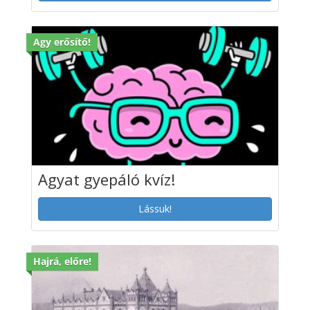
Agy erősítő!
Agyat gyepáló kvíz!
Lássuk!
Hajrá, előre!