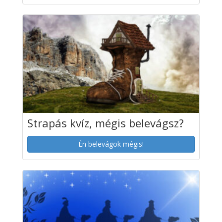
Strapás kvíz, mégis belevágsz?
Én belevágok mégis!