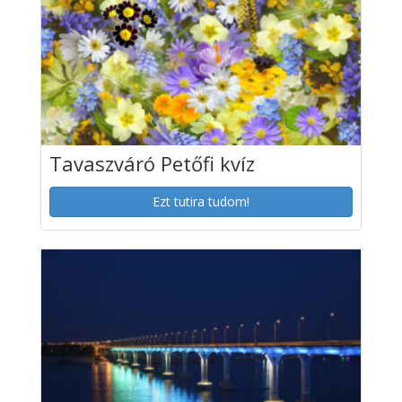
Tavaszváró Petőfi kvíz
Ezt tutira tudom!