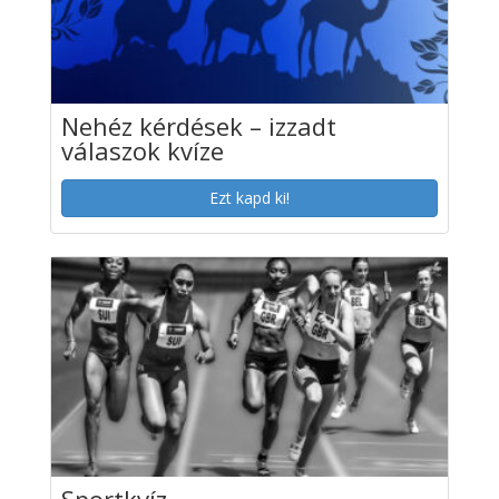
Nehéz kérdések – izzadt
válaszok kvíze
Ezt kapd ki!