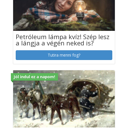
Petróleum lámpa kvíz! Szép lesz
a lángja a végén neked is?
Tutira menni fog?
Jól indul ez a napom!