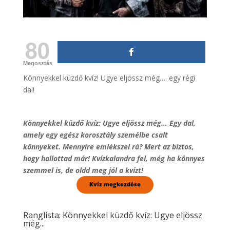
80
Megosztás
Könnyekkel küzdő kvíz! Ugye eljössz még…. egy régi
dal!
Könnyekkel küzdő kvíz: Ugye eljössz még… Egy dal,
amely egy egész korosztály személbe csalt
könnyeket. Mennyire emlékszel rá? Mert az biztos,
hogy hallottad már! Kvízkalandra fel, még ha könnyes
szemmel is, de oldd meg jól a kvízt!
Ranglista: Könnyekkel küzdő kvíz: Ugye eljössz
még...