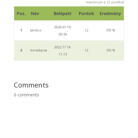
maximum a
12
pontból
Poz.
Név
Belépett
Pontok
Eredmény
2024.01.19.
1
Jandics
12
100 %
00:26
2022.11.16.
2
benakacsa
12
100 %
11:13
Comments
0
comments