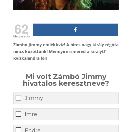
62
Megosztás
Zámbó Jimmy emlékkvíz! A híres nagy király régóta
nincs közöttünk! Mennyire ismered a királyt?
Kvízkalandra fel!
Mi volt Zámbó Jimmy
hivatalos keresztneve?
Jimmy
Imre
Endre