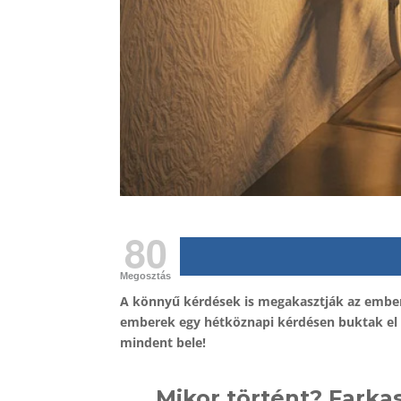
80
Megosztás
A könnyű kérdések is megakasztják az ember
emberek egy hétköznapi kérdésen buktak el c
mindent bele!
Mikor történt? Farka