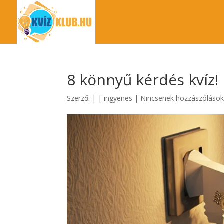
8 könnyű kérdés kvíz! 
Szerző:
|
|
ingyenes
|
Nincsenek hozzászóláso