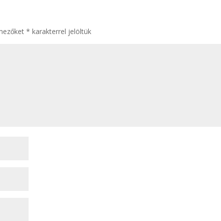
 mezőket
*
karakterrel jelöltük