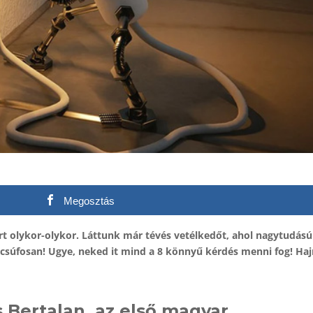
Megosztás
t olykor-olykor. Láttunk már tévés vetélkedőt, ahol nagytudású
súfosan! Ugye, neked it mind a 8 könnyű kérdés menni fog! Haj
s Bertalan, az első magyar