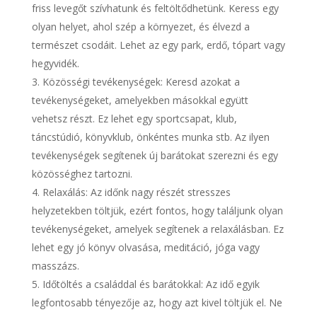
friss levegőt szívhatunk és feltöltődhetünk. Keress egy
olyan helyet, ahol szép a környezet, és élvezd a
természet csodáit. Lehet az egy park, erdő, tópart vagy
hegyvidék.
Közösségi tevékenységek: Keresd azokat a
tevékenységeket, amelyekben másokkal együtt
vehetsz részt. Ez lehet egy sportcsapat, klub,
táncstúdió, könyvklub, önkéntes munka stb. Az ilyen
tevékenységek segítenek új barátokat szerezni és egy
közösséghez tartozni.
Relaxálás: Az időnk nagy részét stresszes
helyzetekben töltjük, ezért fontos, hogy találjunk olyan
tevékenységeket, amelyek segítenek a relaxálásban. Ez
lehet egy jó könyv olvasása, meditáció, jóga vagy
masszázs.
Időtöltés a családdal és barátokkal: Az idő egyik
legfontosabb tényezője az, hogy azt kivel töltjük el. Ne