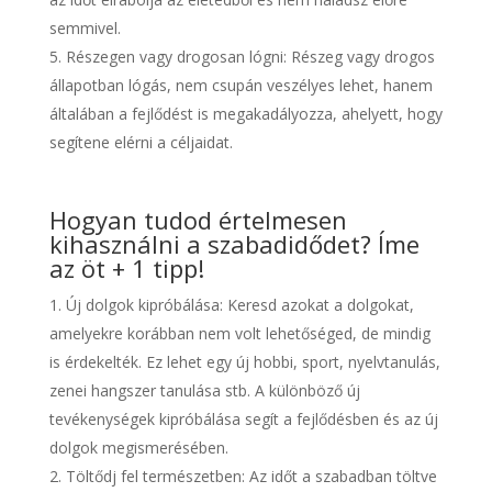
semmivel.
Részegen vagy drogosan lógni: Részeg vagy drogos
állapotban lógás, nem csupán veszélyes lehet, hanem
általában a fejlődést is megakadályozza, ahelyett, hogy
segítene elérni a céljaidat.
Hogyan tudod értelmesen
kihasználni a szabadidődet? Íme
az öt + 1 tipp!
Új dolgok kipróbálása: Keresd azokat a dolgokat,
amelyekre korábban nem volt lehetőséged, de mindig
is érdekelték. Ez lehet egy új hobbi, sport, nyelvtanulás,
zenei hangszer tanulása stb. A különböző új
tevékenységek kipróbálása segít a fejlődésben és az új
dolgok megismerésében.
Töltődj fel természetben: Az időt a szabadban töltve