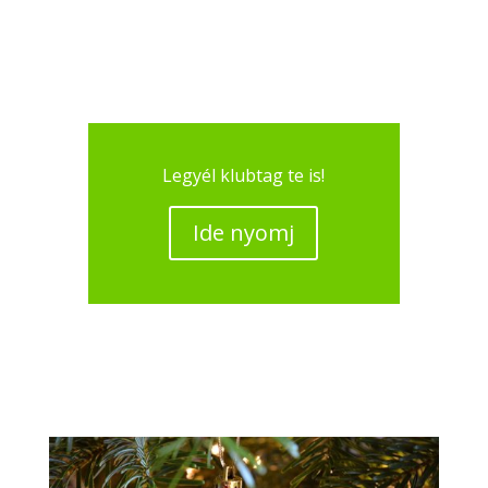
Legyél klubtag te is!
Ide nyomj