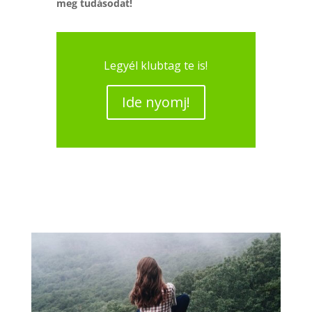
meg tudásodat!
Legyél klubtag te is!
Ide nyomj!