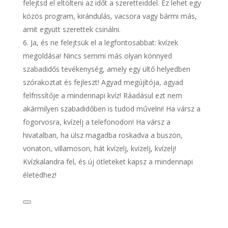
felejtsd el eltölteni az időt a szeretteiddel. Ez lehet egy
közös program, kirándulás, vacsora vagy bármi más,
amit együtt szerettek csinálni.
Ja, és ne felejtsük el a legfontosabbat: kvízek
megoldása! Nincs semmi más olyan könnyed
szabadidős tevékenység, amely egy ültő helyedben
szórakoztat és fejleszt! Agyad megújítója, agyad
felfrissítője a mindennapi kvíz! Ráadásul ezt nem
akármilyen szabadidőben is tudod művelni! Ha vársz a
fogorvosra, kvízelj a telefonodon! Ha vársz a
hivatalban, ha ülsz magadba roskadva a buszon,
vonaton, villamoson, hát kvízelj, kvízelj, kvízelj!
Kvízkalandra fel, és új ötleteket kapsz a mindennapi
életedhez!