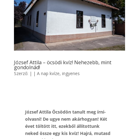
József Attila – öcsödi kvíz! Nehezebb, mint
gondolnád!
Szerző:
|
|
A nap kvíze
,
ingyenes
József Attila Öcsödön tanult meg írni-
olvasni! De ugye nem akárhogyan! Két
évet töltött itt, ezekből állítottunk
neked össze egy kis kvíz! Hajrá, mutasd