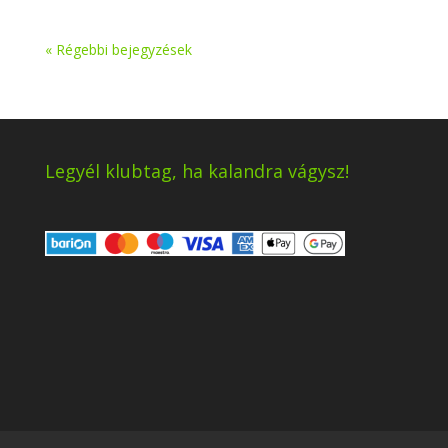
« Régebbi bejegyzések
Legyél klubtag, ha kalandra vágysz!