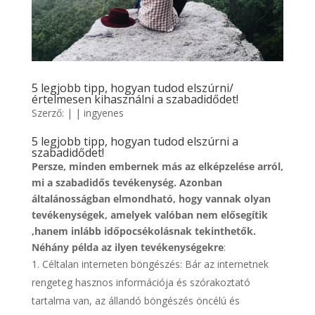
5 legjobb tipp, hogyan tudod elszúrni/
értelmesen kihasználni a szabadidődet!
Szerző:
|
|
ingyenes
5 legjobb tipp, hogyan tudod elszúrni a
szabadidődet!
Persze, minden embernek más az elképzelése arról,
mi a szabadidős tevékenység. Azonban
általánosságban elmondható, hogy vannak olyan
tevékenységek, amelyek valóban nem elősegítik
,hanem inlább időpocsékolásnak tekinthetők.
Néhány példa az ilyen tevékenységekre
:
Céltalan interneten böngészés: Bár az internetnek
rengeteg hasznos információja és szórakoztató
tartalma van, az állandó böngészés öncélú és