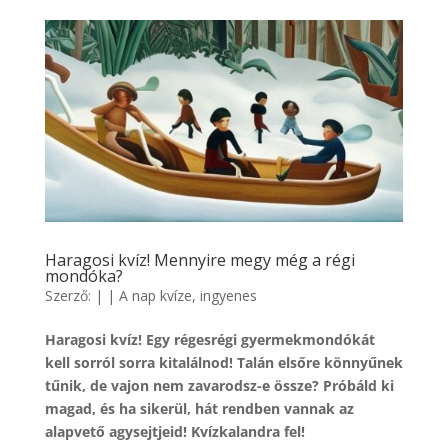
Haragosi kvíz! Mennyire megy még a régi
mondóka?
Szerző:
|
|
A nap kvíze
,
ingyenes
Haragosi kvíz! Egy régesrégi gyermekmondókát
kell sorról sorra kitalálnod! Talán elsőre könnyűnek
tűnik, de vajon nem zavarodsz-e össze? Próbáld ki
magad, és ha sikerül, hát rendben vannak az
alapvető agysejtjeid! Kvízkalandra fel!