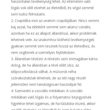
haszontalan tevékenység lehet. Az interneten való
lógás sok időt elvehet az életedből, és végül semmit
sem tudsz felmutatni.
Csapdába esni az unalom csapdájában: Nincs semmi
baj azzal, ha időnként semmit sem akarsz csinálni,
azonban ha ez az állapot állandósul, akkor problémák
lehetnek vele. Az unalomhoz köthető tevékenységek
gyakran semmit sem tesznek hozzá az életedhez, és
nem segítenek a személyes fejlődésben.
Állandóan tévézni: A tévézés sem önmagában káros
dolog, de ha állandóan a tévé előtt ülsz, az
időpocsékolássá válhat. A műsorok néha
szórakoztatóak lehetnek, de az idő nagy részét
jellemzően nem tanulságosan használjuk fel.
Szenvedni a szociális médiában: A szociális
médiában való lógás és a folyamatos bejegyzések
figyelése lehet izgalmas, de ha túlzásba viszed, akkor
az időt elrabolja az életedből és nem haladsz előre