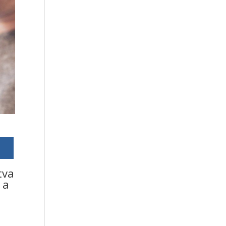
tva
 a