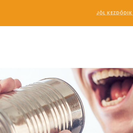
JÓL KEZDŐDIK
k