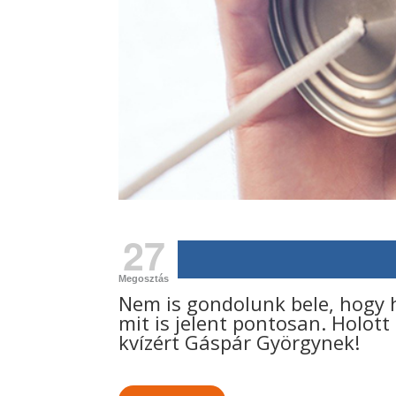
27
Megosztás
Nem is gondolunk bele, hogy 
mit is jelent pontosan. Holo
kvízért Gáspár Györgynek!