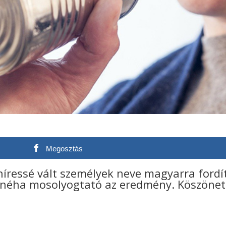
Megosztás
híressé vált személyek neve magyarra fordí
tt néha mosolyogtató az eredmény. Köszönet