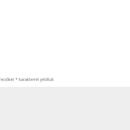
 mezőket
*
karakterrel jelöltük