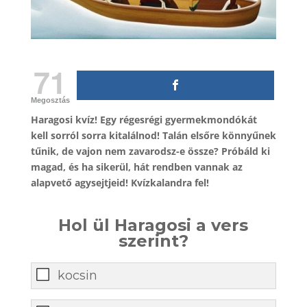
71
Megosztás
Haragosi kvíz! Egy régesrégi gyermekmondókát
kell sorról sorra kitalálnod! Talán elsőre könnyűnek
tűnik, de vajon nem zavarodsz-e össze? Próbáld ki
magad, és ha sikerül, hát rendben vannak az
alapvető agysejtjeid! Kvízkalandra fel!
Hol ül Haragosi a vers
szerint?
kocsin