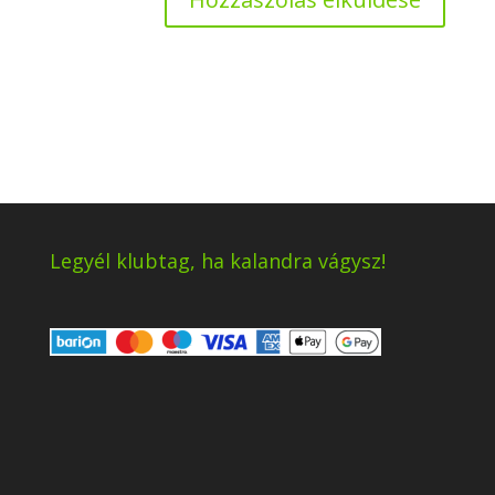
Legyél klubtag, ha kalandra vágysz!