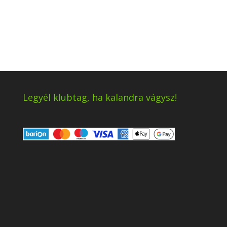
Legyél klubtag, ha kalandra vágysz!