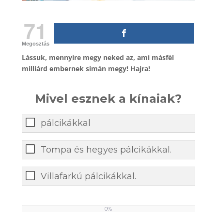
71
Megosztás
Lássuk, mennyire megy neked az, ami másfél
milliárd embernek simán megy! Hajra!
Mivel esznek a kínaiak?
pálcikákkal
Tompa és hegyes pálcikákkal.
Villafarkú pálcikákkal.
0%
0