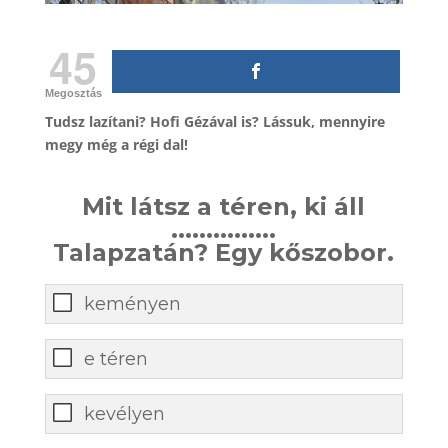
45
Megosztás
Tudsz lazítani? Hofi Gézával is? Lássuk, mennyire
megy még a régi dal!
Mit látsz a téren, ki áll
...............
Talapzatán? Egy kőszobor.
keményen
e téren
kevélyen