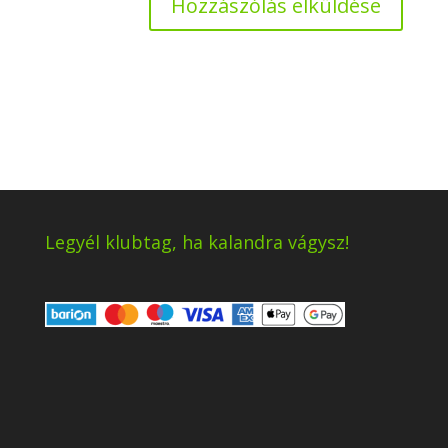
Legyél klubtag, ha kalandra vágysz!